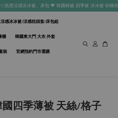
賣涼感冰冰被、床包 🧡 韓國棉被 四季被 冰冰被 秒睡枕頭 床墊 熱
YL涼感冰冰被/涼感枕頭套/床包組
褲襪
韓國東大門 大衣 外套
童裝
官網預約門市選購
 韓國四季薄被 天絲/格子