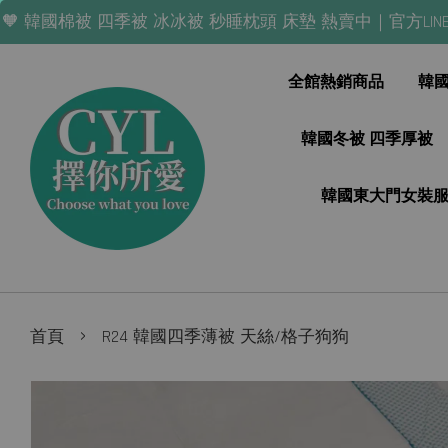
棉被 四季被 冰冰被 秒睡枕頭 床墊 熱賣中｜官方LINE「@nla0
全館熱銷商品
韓
韓國冬被 四季厚被
韓國東大門女裝
›
首頁
R24 韓國四季薄被 天絲/格子狗狗