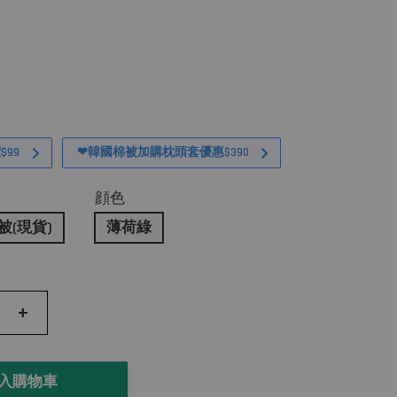
99
❤韓國棉被加購枕頭套優惠$390
顔色
棉被(現貨)
薄荷綠
+
入購物車