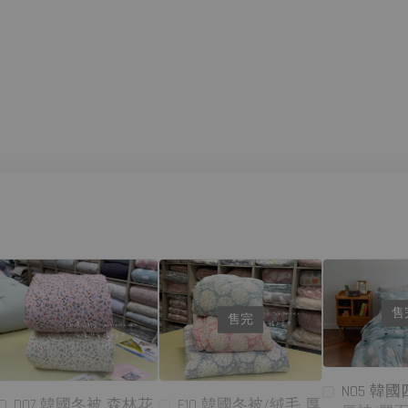
售
售完
N05 韓
F10 韓國冬被/絨毛 厚
D07 韓國冬被 森林花