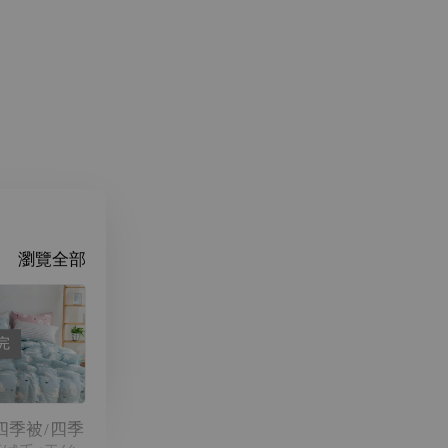
瀏覽全部
完
國四季被/四季