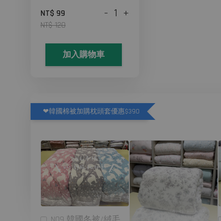
-
+
NT$ 99
NT$ 120
加入購物車
❤韓國棉被加購枕頭套優惠$390
N09 韓國冬被/絨毛