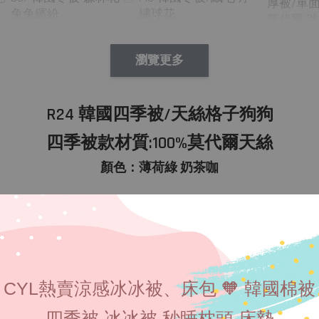
厚被/單
繡球花
兔兔繽紛
莫代爾 
瀏覽更多
R24 韓國四季被/天絲格子狗狗
-
+
NT$ 390
四季被款材質:100%莫代爾天絲
NT$ 390
NT$ 390
NT$ 450
NT$ 450
NT$ 450
顏色：薄荷綠 奶茶咖
加入
CYL熱賣涼感冰冰被、床包 🧡 韓國棉被
四季被 冰冰被 秒睡枕頭 床墊