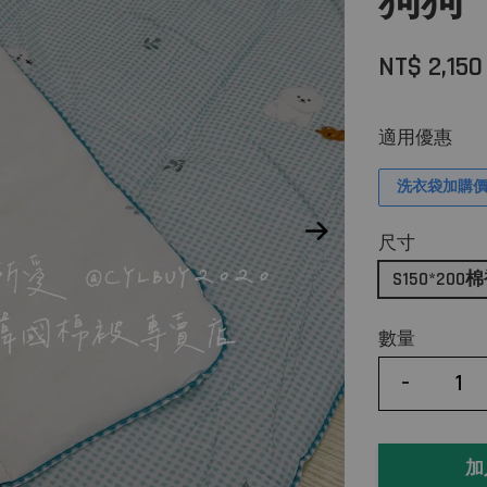
狗狗
NT$ 2,150
適用優惠
洗衣袋加購價$
尺寸
S150*200
數量
-
加