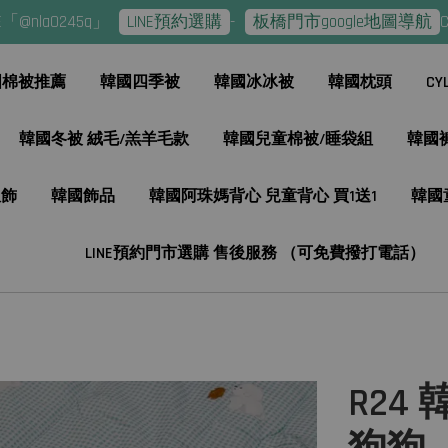
245q」
LINE預約選購
-
板橋門市google地圖導航
CYL熱
國棉被推薦
韓國四季被
韓國冰冰被
韓國枕頭
C
韓國冬被 絨毛/羔羊毛款
韓國兒童棉被/睡袋組
韓國
服飾
韓國飾品
韓國阿珠媽背心 兒童背心 買1送1
韓國
LINE預約門市選購 售後服務 （可免費撥打電話）
R24