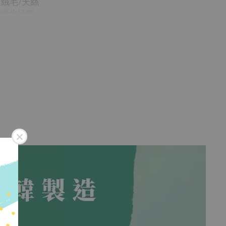
面絨毛/天絲
跳躍北極熊
購物車