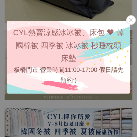
CYL熱賣涼感冰冰被、床包 🧡 韓
國棉被 四季被 冰冰被 秒睡枕頭
床墊
板橋門市 營業時間11:00-17:00 假日請先
預約:)