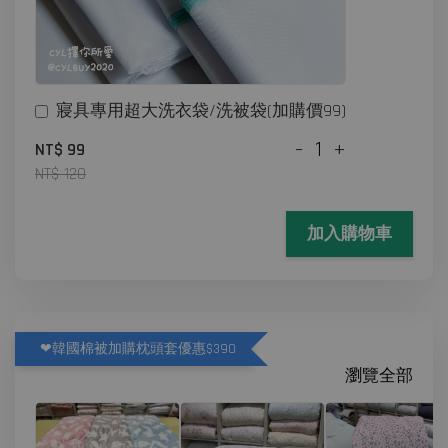
寢具專用超大洗衣袋/洗被袋(加購價99)
-
+
NT$ 99
NT$ 120
加入購物車
❤韓國棉被加購枕頭套優惠$390
瀏覽全部