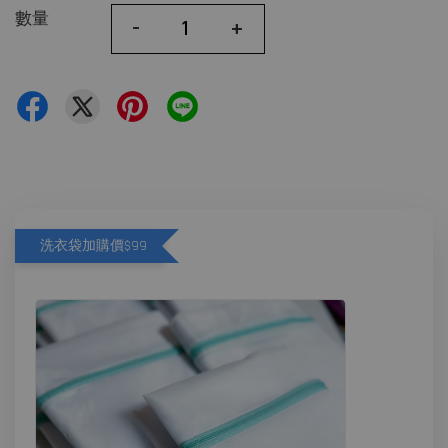
數量
-
+
洗衣袋加購價$99