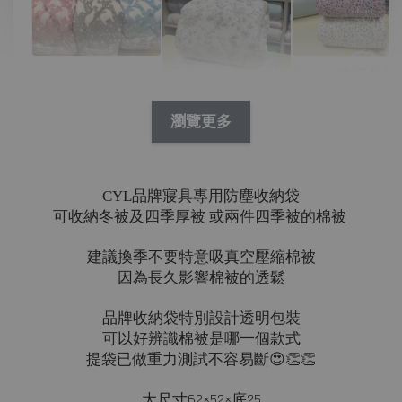
D07 韓國冬被
N09 韓國冬被/絨
林花兔兔繽紛
毛 舒服絨毛北極
熊
瀏覽更多
P01 韓國四季被/
-
NT$ 390
天絲 淺夢花園
NT$ 450
CYL品牌寢具專用防塵收納袋
可收納冬被及四季厚被 或兩件四季被的棉被
-
+
-
+
NT$ 390
NT$ 390
建議換季不要特意吸真空壓縮棉被
NT$ 450
NT$ 450
因為長久影響棉被的透鬆
加入購物車
品牌收納袋特別設計透明包裝
可以好辨識棉被是哪一個款式
提袋已做重力測試不容易斷😍👏👏
大尺寸62×52×底25