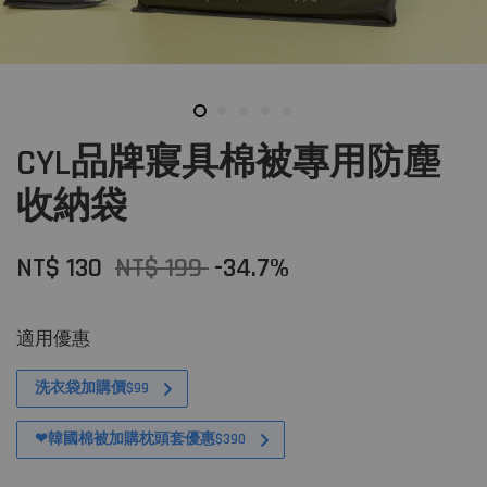
CYL品牌寢具棉被專用防塵
收納袋
NT$ 130
NT$ 199
-34.7%
適用優惠
洗衣袋加購價$99
❤韓國棉被加購枕頭套優惠$390