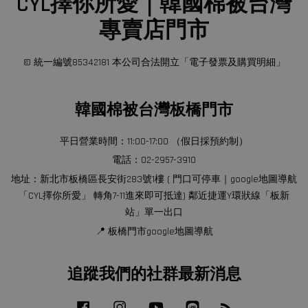
CYL擇你所愛｜韓國棉被台灣
專賣店門市
© 統一編號85342181 本公司合法開立「電子發票及購買明細」
韓國棉被台灣板橋門市
平日營業時間：11:00-17:00 （假日採預約制）
電話：02-2957-3910
地址：新北市板橋區長安街283號1樓 ( 門口可停車｜google地圖導航
「CYL擇你所愛」 轉角7-11進來即可抵達) 鄰近捷運Y環狀線「板新
站」單一出口
📍 板橋門市google地圖導航
追蹤我們的社群最新消息
Facebook
Instagram
YouTube
Line