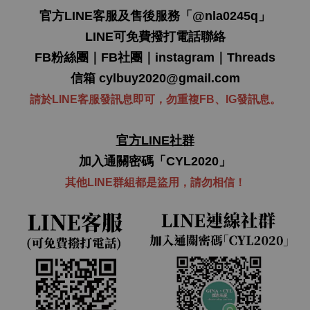
官方LINE客服及售後服務「
@nla0245q
」
LINE可免費撥打電話聯絡
FB粉絲團
｜
FB社團
｜
instagram
｜
Threads
信箱
cylbuy2020@gmail.com
請於LINE客服發訊息即可，勿重複FB、IG發訊息。
官方LINE社群
加入通關密碼「CYL2020」
其他LINE群組都是盜用，
請勿
相信！