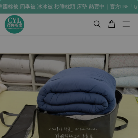
 四季被 冰冰被 秒睡枕頭 床墊 熱賣中｜官方LINE「@nla024