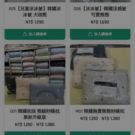
R25【兒童冰冰被】韓國冰
D06【冰冰被】韓國涼感被
冰被 大頭熊
可愛熊熊
NT$ 1,590
NT$ 1,690
加入購物車
加入購物車
D01 韓國枕頭 熊貓秒睡枕
M01 韓國熱賣熊熊秒睡枕
新款升級版
NT$ 1,250
-
NT$ 1,380
NT$ 1,250
-
NT$ 1,380