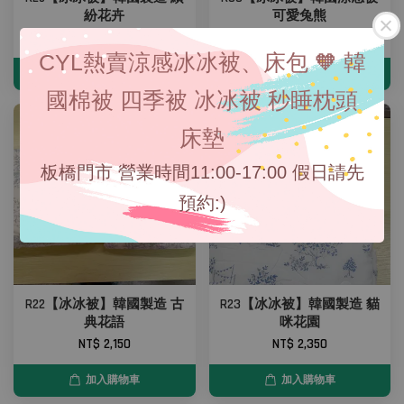
紛花卉
可愛兔熊
NT$ 2,150
NT$ 1,890
CYL熱賣涼感冰冰被、床包 🧡 韓
加入購物車
加入購物車
國棉被 四季被 冰冰被 秒睡枕頭
床墊
板橋門市 營業時間11:00-17:00 假日請先
預約:)
R22【冰冰被】韓國製造 古
R23【冰冰被】韓國製造 貓
典花語
咪花園
NT$ 2,150
NT$ 2,350
加入購物車
加入購物車