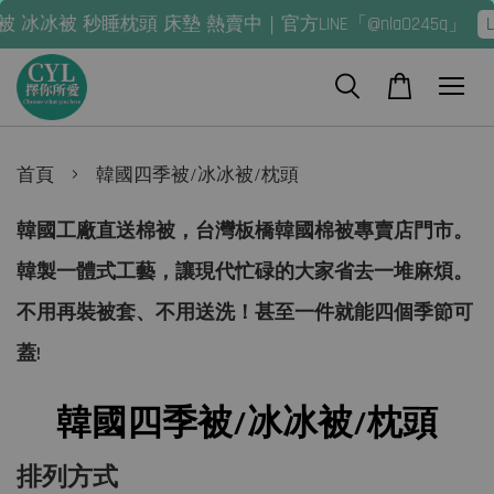
秒睡枕頭 床墊 熱賣中｜官方LINE「@nla0245q」
LINE預
›
首頁
韓國四季被/冰冰被/枕頭
韓國工廠直送棉被，台灣板橋韓國棉被專賣店門市。
韓製一體式工藝，讓現代忙碌的大家省去一堆麻煩。
不用再裝被套、不用送洗！甚至一件就能四個季節可
蓋!
韓國四季被/冰冰被/枕頭
排列方式