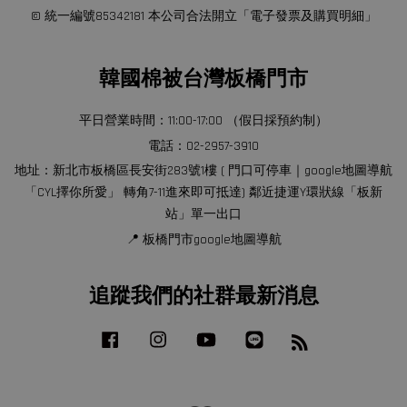
© 統一編號85342181 本公司合法開立「電子發票及購買明細」
韓國棉被台灣板橋門市
平日營業時間：11:00-17:00 （假日採預約制）
電話：02-2957-3910
地址：新北市板橋區長安街283號1樓 ( 門口可停車｜google地圖導航
「CYL擇你所愛」 轉角7-11進來即可抵達) 鄰近捷運Y環狀線「板新
站」單一出口
📍 板橋門市google地圖導航
追蹤我們的社群最新消息
Facebook
Instagram
YouTube
Line
RSS