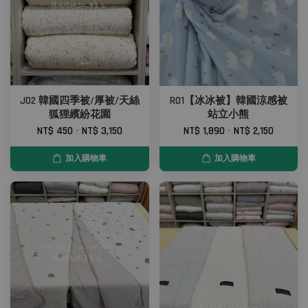
J02 韓國四季被/厚被/天絲
R01【冰冰被】韓國涼感被
狐狸繽紛花園
站立小熊
NT$ 450
-
NT$ 3,150
NT$ 1,890
-
NT$ 2,150
加入購物車
加入購物車