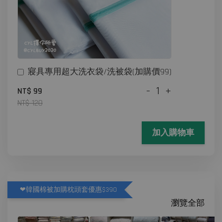
寢具專用超大洗衣袋/洗被袋(加購價99)
-
+
NT$ 99
NT$ 120
加入購物車
❤韓國棉被加購枕頭套優惠$390
瀏覽全部