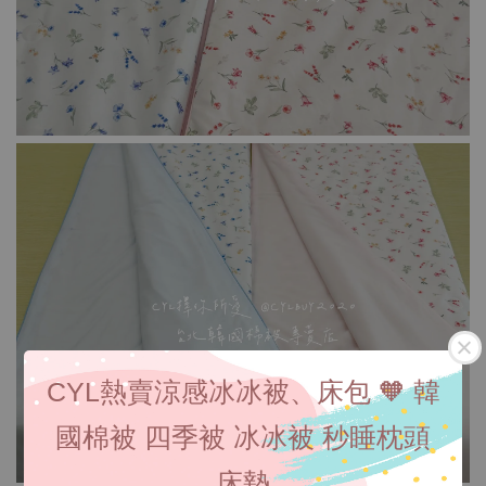
CYL熱賣涼感冰冰被、床包 🧡 韓
國棉被 四季被 冰冰被 秒睡枕頭
床墊