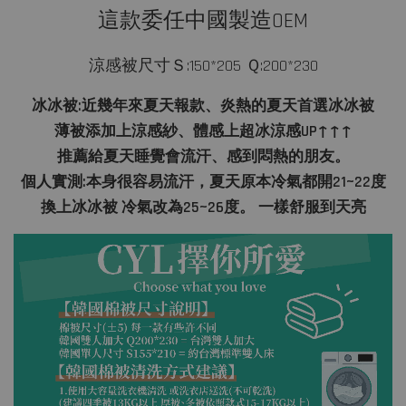
這款委任中國製造OEM
涼感被尺寸
Ｓ:150*205 Ｑ:200*230
冰冰被:近幾年來夏天報款、炎熱的夏天首選冰冰被
薄被添加上涼感紗、體感上超冰涼感UP↑↑↑
推薦給夏天睡覺會流汗、感到悶熱的朋友。
個人實測:本身很容易流汗，夏天原本冷氣都開21~22度
換上冰冰被 冷氣改為25~26度。 一樣舒服到天亮