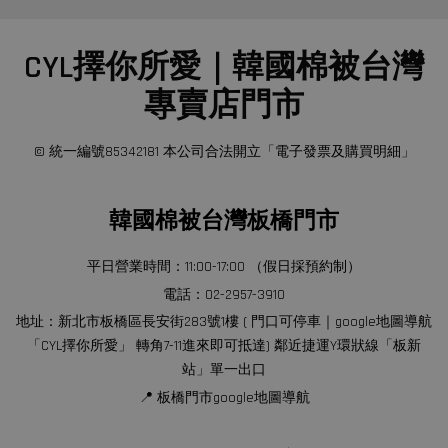
CYL擇你所愛｜韓國棉被台灣
專賣店門市
© 統一編號85342181 本公司合法開立「電子發票及購買明細」
韓國棉被台灣板橋門市
平日營業時間：11:00-17:00 （假日採預約制）
電話：02-2957-3910
地址：新北市板橋區長安街283號1樓 ( 門口可停車｜google地圖導航
「CYL擇你所愛」 轉角7-11進來即可抵達) 鄰近捷運Y環狀線「板新
站」單一出口
📍 板橋門市google地圖導航