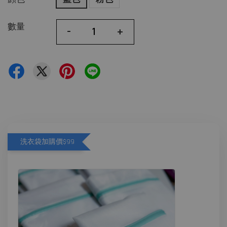
數量
-
+
洗衣袋加購價$99