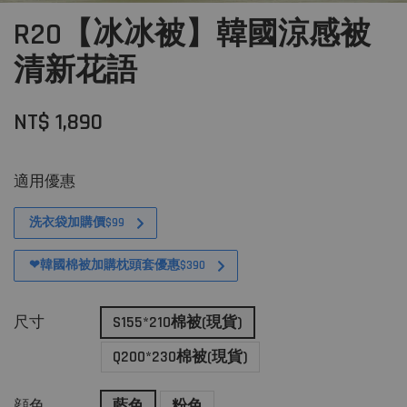
R20【冰冰被】韓國涼感被
清新花語
NT$ 1,890
適用優惠
洗衣袋加購價$99
❤韓國棉被加購枕頭套優惠$390
尺寸
S155*210棉被(現貨)
Q200*230棉被(現貨)
顔色
藍色
粉色