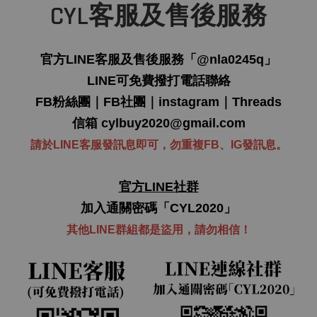
CYL客服及售後服務
官方LINE客服及售後服務「
@nla0245q
」
LINE可免費撥打電話聯絡
FB粉絲團
｜
FB社團
｜
instagram
｜
Threads
信箱
cylbuy2020@gmail.com
請於LINE客服發訊息即可，勿重複FB、IG發訊息。
官方LINE社群
加入通關密碼「CYL2020」
其他LINE群組都是盜用，
請勿
相信！