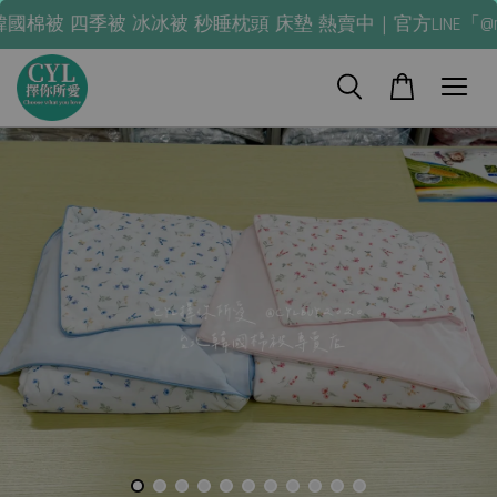
季被 冰冰被 秒睡枕頭 床墊 熱賣中｜官方LINE「@nla0245q