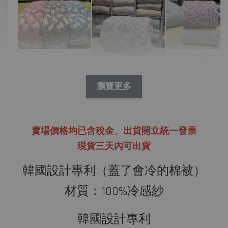
D07 韓國冬被
N09 韓國冬被/絨
林花兔兔繽紛
毛 舒服絨毛北極
熊
瀏覽更多
P01 韓國四季被/
-
NT$ 390
天絲 淺夢花園
NT$ 450
賣場價格均已含稅金、
出貨開立統一發票
現貨三天內可出貨
-
+
-
+
NT$ 390
NT$ 390
NT$ 450
NT$ 450
韓國設計專利（蓋了會冷的棉被）
材質：100%冷感紗
加入購物車
韓國設計專利