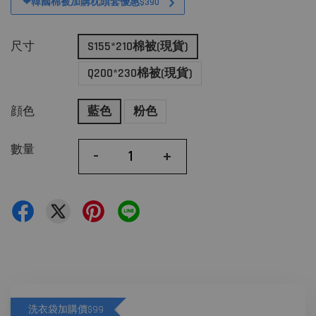
❤韓國棉被加購枕頭套優惠$390
尺寸
S155*210棉被(現貨)
Q200*230棉被(現貨)
顔色
藍色
粉色
數量
-
+
洗衣袋加購價$99