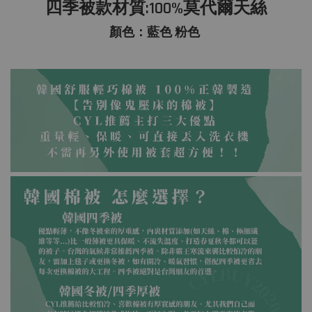
-
+
-
+
四季被款材質:100%莫代爾天絲
NT$ 390
NT$ 390
NT$ 450
NT$ 450
顏色：藍色 粉色
加入購物車