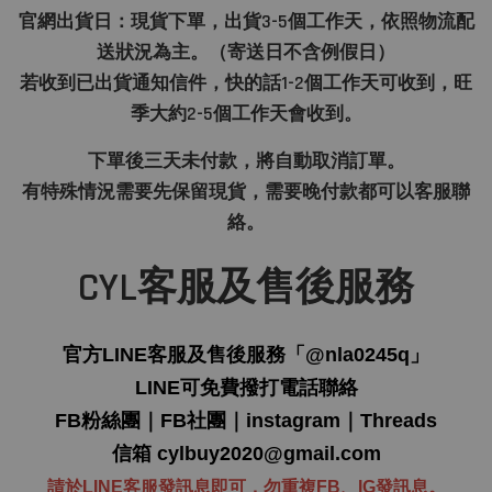
官網出貨日：現貨下單，出貨3-5個工作天，依照物流配
送狀況為主。（寄送日不含例假日）
若收到已出貨通知信件，快的話1-2個工作天可收到，旺
季大約2-5個工作天會收到。
下單後三天未付款，將自動取消訂單。
有特殊情況需要先保留現貨，需要晚付款都可以客服聯
絡。
CYL客服及售後服務
官方LINE客服及售後服務「
@nla0245q
」
LINE可免費撥打電話聯絡
FB粉絲團
｜
FB社團
｜
instagram
｜
Threads
信箱
cylbuy2020@gmail.com
請於LINE客服發訊息即可，勿重複FB、IG發訊息。