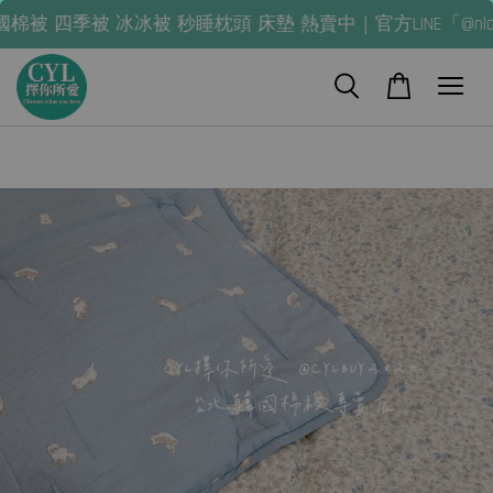
被 冰冰被 秒睡枕頭 床墊 熱賣中｜官方LINE「@nla0245q」