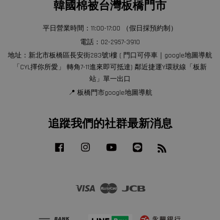
韓國棉被台灣板橋門市
平日營業時間：11:00-17:00 （假日採預約制）
電話：02-2957-3910
地址：新北市板橋區長安街283號1樓 ( 門口可停車｜google地圖導航
「CYL擇你所愛」 轉角7-11進來即可抵達) 鄰近捷運Y環狀線「板新
站」單一出口
📍 板橋門市google地圖導航
追蹤我們的社群最新消息
Facebook
Instagram
YouTube
Line
RSS
Visa
Master
JCB