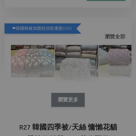
❤韓國棉被加購枕頭套優惠$390
瀏覽全部
D07 韓國冬被
N09 韓國冬被/絨
林花兔兔繽紛
毛 舒服絨毛北極
熊
瀏覽更多
P01 韓國四季被/
-
NT$ 390
天絲 淺夢花園
NT$ 450
R27 韓國四季被/天絲 慵懶花貓