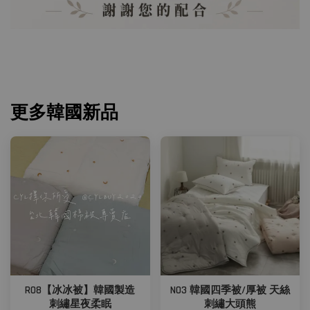
更多韓國新品
R08【冰冰被】韓國製造
N03 韓國四季被/厚被 天絲
刺繡星夜柔眠
刺繡大頭熊