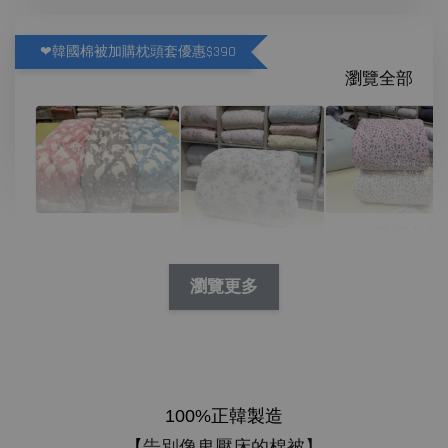
❤韓國棉被加購枕頭套優惠$390
瀏覽全部
D07 韓國冬被
N09 韓國冬被/絨
林花兔兔繽紛
毛 舒服絨毛北極
熊
瀏覽更多
P01 韓國四季被/
-
NT$ 390
天絲 淺夢花園
NT$ 450
-
+
-
+
100%正韓製造
NT$ 390
NT$ 390
NT$ 450
NT$ 450
告別
【
像鬼壓床的棉被】