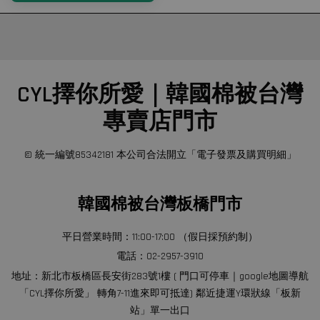
CYL擇你所愛｜韓國棉被台灣
專賣店門市
© 統一編號85342181 本公司合法開立「電子發票及購買明細」
韓國棉被台灣板橋門市
平日營業時間：11:00-17:00 （假日採預約制）
電話：02-2957-3910
地址：新北市板橋區長安街283號1樓 ( 門口可停車｜google地圖導航
「CYL擇你所愛」 轉角7-11進來即可抵達) 鄰近捷運Y環狀線「板新
站」單一出口