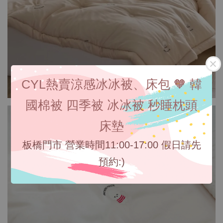
CYL熱賣涼感冰冰被、床包 🧡 韓
國棉被 四季被 冰冰被 秒睡枕頭
床墊
板橋門市 營業時間11:00-17:00 假日請先
預約:)