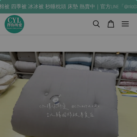
冰被 秒睡枕頭 床墊 熱賣中｜官方LINE「@nla0245q」
LI