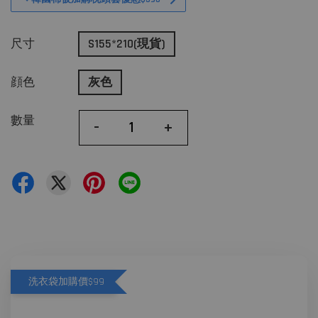
尺寸
S155*210(現貨)
顔色
灰色
數量
-
+
洗衣袋加購價$99