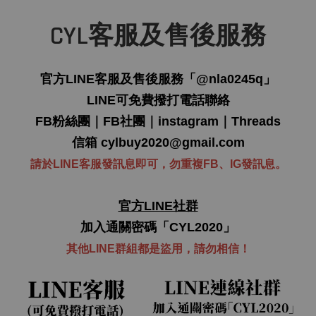
CYL客服及售後服務
官方LINE客服及售後服務「
@nla0245q
」
LINE可免費撥打電話聯絡
FB粉絲團
｜
FB社團
｜
instagram
｜
Threads
信箱
cylbuy2020@gmail.com
請於LINE客服發訊息即可，勿重複FB、IG發訊息。
官方LINE社群
加入通關密碼「CYL2020」
其他LINE群組都是盜用，
請勿
相信！