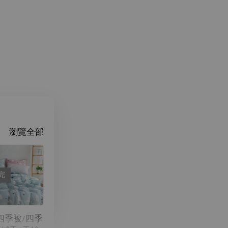
瀏覽全部
完
國四季被/四季