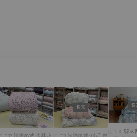
售
售完
N05 韓
F10 韓國冬被/絨毛 厚
D07 韓國冬被 森林花