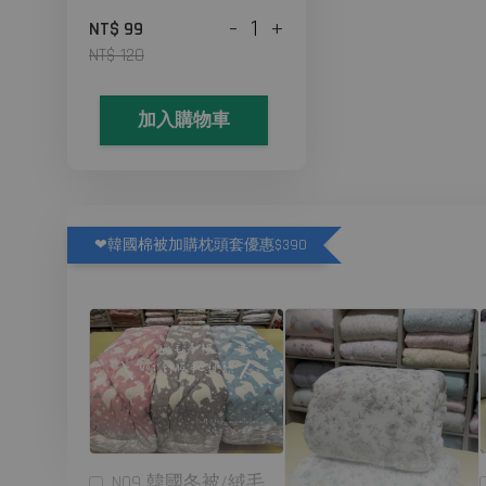
-
+
NT$ 99
NT$ 120
加入購物車
❤韓國棉被加購枕頭套優惠$390
N09 韓國冬被/絨毛