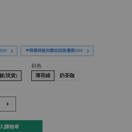
99
❤韓國棉被加購枕頭套優惠$390
顔色
棉被(現貨)
薄荷綠
奶茶咖
+
入購物車