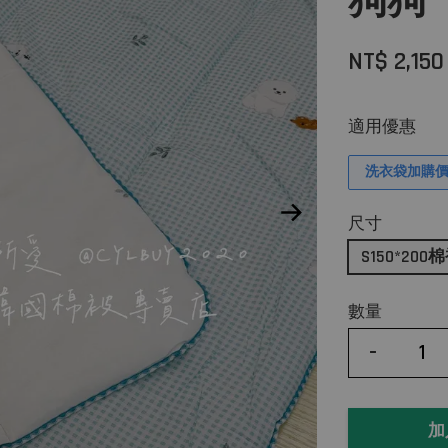
狗狗
NT$ 2,150
適用優惠
洗衣袋加購價$
尺寸
S150*200
數量
-
加