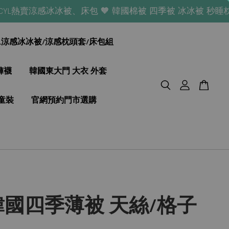
賣涼感冰冰被、床包 🧡 韓國棉被 四季被 冰冰被 秒睡枕頭 床墊 熱
YL涼感冰冰被/涼感枕頭套/床包組
褲襪
韓國東大門 大衣 外套
童裝
官網預約門市選購
 韓國四季薄被 天絲/格子