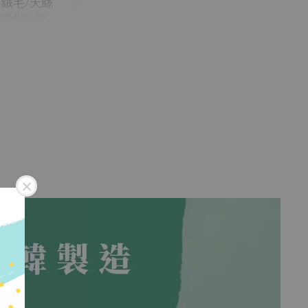
面絨毛/天絲
跳躍北極熊
購物車