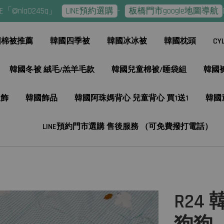
245q」
LINE預約選購
-
板橋門市google地圖導航
CYL熱
國棉被推薦
韓國四季被
韓國冰冰被
韓國枕頭
C
韓國冬被 絨毛/羔羊毛款
韓國兒童棉被/睡袋組
韓國
服飾
韓國飾品
韓國阿珠媽背心 兒童背心 買1送1
韓國
LINE預約門市選購 售後服務 （可免費撥打電話）
R24