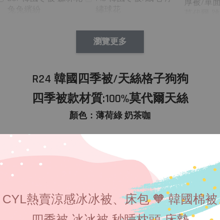
厚被/單
繡球花
兔兔繽紛
莫代爾 
瀏覽更多
R24 韓國四季被/天絲格子狗狗
-
+
NT$ 390
四季被款材質:100%莫代爾天絲
NT$ 390
NT$ 390
NT$ 450
NT$ 450
NT$ 450
顏色：薄荷綠 奶茶咖
加入
CYL熱賣涼感冰冰被、床包 🧡 韓國棉被
四季被 冰冰被 秒睡枕頭 床墊