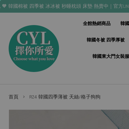
棉被 四季被 冰冰被 秒睡枕頭 床墊 熱賣中｜官方LINE「@nla0
全館熱銷商品
韓
韓國冬被 四季厚被
韓國東大門女裝
›
首頁
R24 韓國四季薄被 天絲/格子狗狗