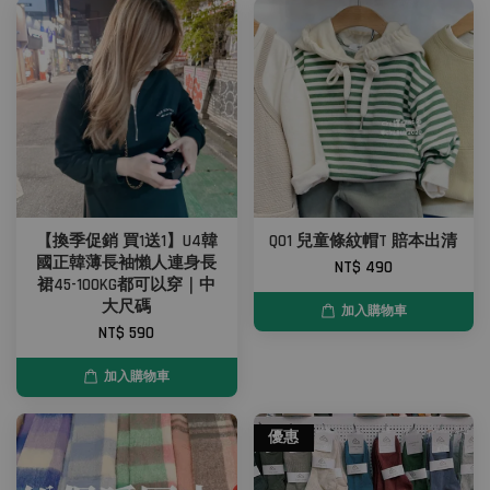
【換季促銷 買1送1】U4韓
Q01 兒童條紋帽T 賠本出清
國正韓薄長袖懶人連身長
NT$ 490
裙45-100KG都可以穿｜中
大尺碼
加入購物車
NT$ 590
加入購物車
優惠