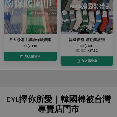
冬天必備！繽紛保暖圍巾
韓國長襪 運動羅紋襪
NT$ 390
NT$ 130
NT$ 180
-27.8%
加入購物車
加入購物車
CYL擇你所愛｜韓國棉被台灣
專賣店門市