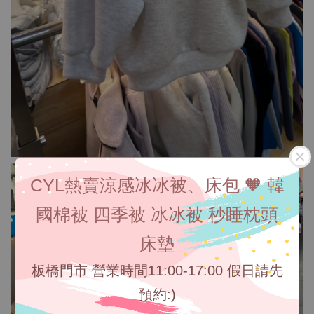
CYL熱賣涼感冰冰被、床包 🧡 韓
國棉被 四季被 冰冰被 秒睡枕頭
床墊
板橋門市 營業時間11:00-17:00 假日請先
預約:)