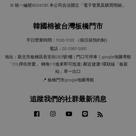
© 統一編號85342181 本公司合法開立「電子發票及購買明細」
韓國棉被台灣板橋門市
平日營業時間：11:00-17:00 （假日採預約制）
電話：02-2957-3910
地址：新北市板橋區長安街283號1樓 ( 門口可停車｜google地圖導航
「CYL擇你所愛」 轉角7-11進來即可抵達) 鄰近捷運Y環狀線「板新
站」單一出口
📍 板橋門市google地圖導航
追蹤我們的社群最新消息
Facebook
Instagram
YouTube
Line
RSS