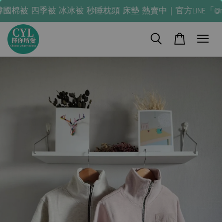
 四季被 冰冰被 秒睡枕頭 床墊 熱賣中｜官方LINE「@nla024