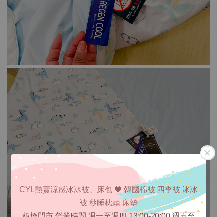
CYL熱賣涼感冰冰被、床包 🧡 韓國棉被 四季被 冰冰
被 秒睡枕頭 床墊
板橋門市 營業時間 週一至週四 13:00-20:00 週五至