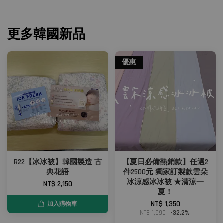
更多韓國新品
優惠
R22【冰冰被】韓國製造 古
【夏日必備熱銷款】任選2
典花語
件2500元 獨家訂製款雲朵
冰涼感冰冰被 ★清涼一
NT$ 2,150
夏！
NT$ 1,350
加入購物車
NT$ 1,990
-32.2%