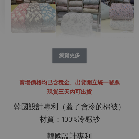
D07 韓國冬被
N09 韓國冬被/絨
林花兔兔繽紛
毛 舒服絨毛北極
熊
瀏覽更多
P01 韓國四季被/
-
NT$ 390
天絲 淺夢花園
NT$ 450
賣場價格均已含稅金、
出貨開立統一發票
現貨三天內可出貨
-
+
-
+
NT$ 390
NT$ 390
NT$ 450
NT$ 450
韓國設計專利（蓋了會冷的棉被）
材質：100%冷感紗
加入購物車
韓國設計專利