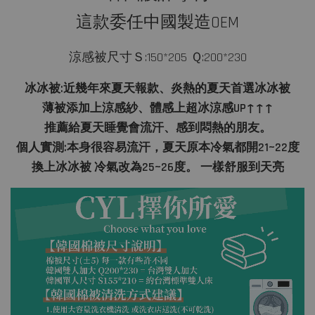
這款委任中國製造OEM
涼感被尺寸
Ｓ:150*205 Ｑ:200*230
冰冰被:近幾年來夏天報款、炎熱的夏天首選冰冰被
薄被添加上涼感紗、體感上超冰涼感UP↑↑↑
推薦給夏天睡覺會流汗、感到悶熱的朋友。
個人實測:本身很容易流汗，夏天原本冷氣都開21~22度
換上冰冰被 冷氣改為25~26度。 一樣舒服到天亮