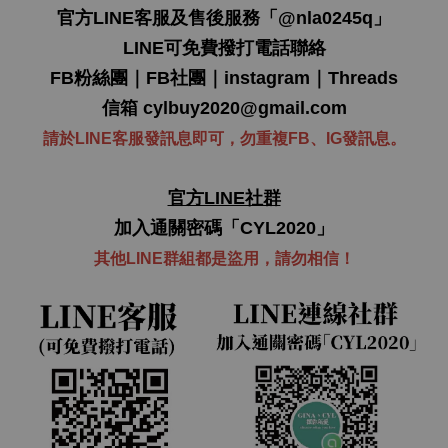
官方LINE客服及售後服務「
@nla0245q
」
LINE可免費撥打電話聯絡
FB粉絲團
｜
FB社團
｜
instagram
｜
Threads
信箱
cylbuy2020@gmail.com
請於LINE客服發訊息即可，勿重複FB、IG發訊息。
官方LINE社群
加入通關密碼「CYL2020」
其他LINE群組都是盜用，
請勿
相信！