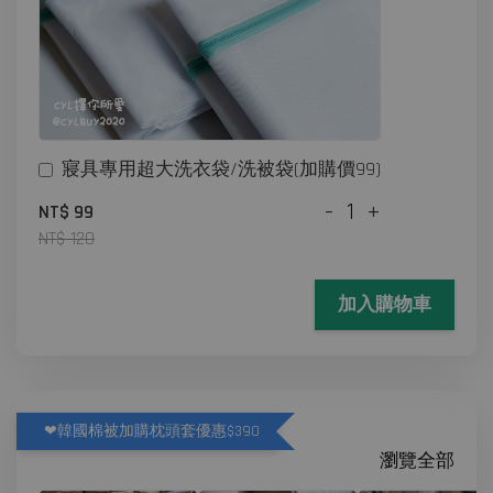
寢具專用超大洗衣袋/洗被袋(加購價99)
-
+
NT$ 99
NT$ 120
加入購物車
❤韓國棉被加購枕頭套優惠$390
瀏覽全部