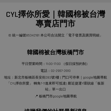
CYL擇你所愛｜韓國棉被台灣
專賣店門市
© 統一編號85342181 本公司合法開立「電子發票及購買明細」
韓國棉被台灣板橋門市
平日營業時間：11:00-17:00 （假日採預約制）
電話：02-2957-3910
地址：新北市板橋區長安街283號1樓 ( 門口可停車｜google地圖導航
「CYL擇你所愛」 轉角7-11進來即可抵達) 鄰近捷運Y環狀線「板新
站」單一出口
📍 板橋門市google地圖導航