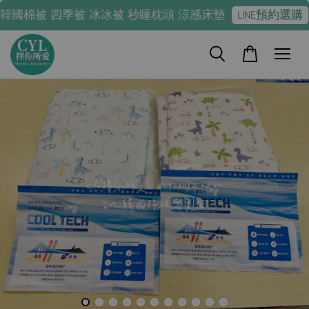
被 四季被 冰冰被 秒睡枕頭 涼感床墊
LINE預約選購
-
板橋