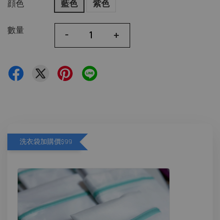
顔色
藍色
紫色
數量
-
+
洗衣袋加購價$99