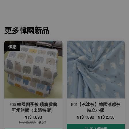
更多韓國新品
優惠
F05 韓國四季被 繽紛朦朧
R01【冰冰被】韓國涼感被
可愛熊熊（出清特價）
站立小熊
NT$ 1,890
NT$ 1,890
-
NT$ 2,150
NT$ 2,090
-9.6%
加入購物車