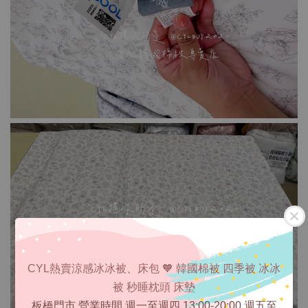
CYL熱賣涼感冰冰被、床包 🧡 韓國棉被 四季被 冰冰
被 秒睡枕頭 床墊
板橋門市 營業時間 週一至週四 13:00-20:00 週五至