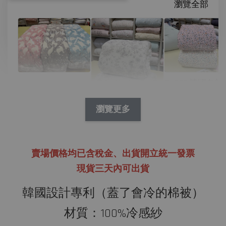
瀏覽全部
D07 韓國冬被
N09 韓國冬被/絨
林花兔兔繽紛
毛 舒服絨毛北極
熊
瀏覽更多
P01 韓國四季被/
-
NT$ 390
天絲 淺夢花園
NT$ 450
賣場價格均已含稅金、
出貨開立統一發票
現貨三天內可出貨
-
+
-
+
NT$ 390
NT$ 390
NT$ 450
NT$ 450
韓國設計專利（蓋了會冷的棉被）
材質：100%冷感紗
加入購物車