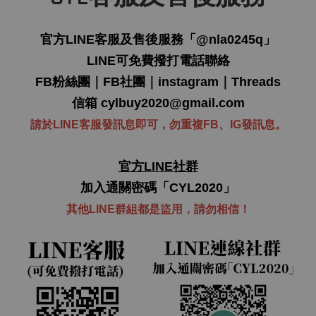
官方LINE客服及售後服務「
@nla0245q
」
LINE可免費撥打電話聯絡
FB粉絲團
｜
FB社團
｜
instagram
｜
Threads
信箱
cylbuy2020@gmail.com
請於LINE客服發訊息即可，勿重複FB、IG發訊息。
官方LINE社群
加入通關密碼「CYL2020」
其他LINE群組都是盜用，
請勿
相信！