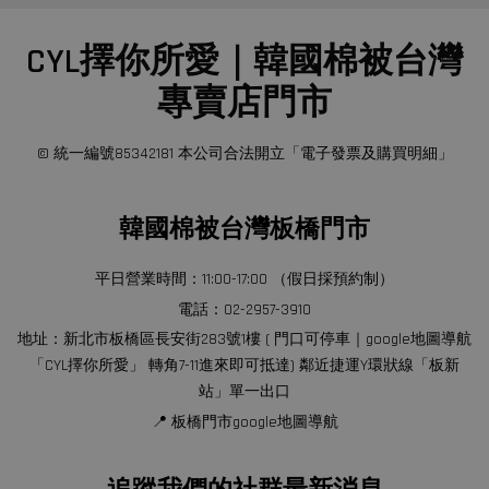
CYL擇你所愛｜韓國棉被台灣
專賣店門市
© 統一編號85342181 本公司合法開立「電子發票及購買明細」
韓國棉被台灣板橋門市
平日營業時間：11:00-17:00 （假日採預約制）
電話：02-2957-3910
地址：新北市板橋區長安街283號1樓 ( 門口可停車｜google地圖導航
「CYL擇你所愛」 轉角7-11進來即可抵達) 鄰近捷運Y環狀線「板新
站」單一出口
📍 板橋門市google地圖導航