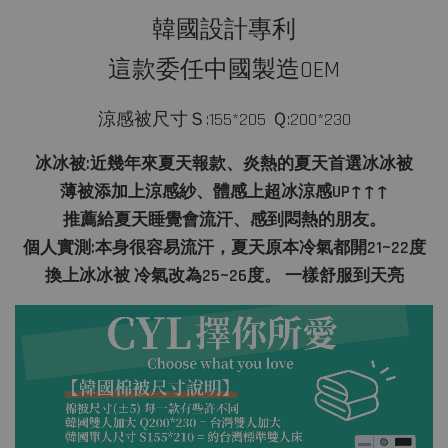
韓國設計專利
這款委任中國製造OEM
涼感被尺寸
Ｓ:155*205 Ｑ:200*230
冰冰被:近幾年來夏天報款、炎熱的夏天首選冰冰被
薄被添加上涼感紗、體感上超冰涼感UP↑↑↑
推薦給夏天睡覺會流汗、感到悶熱的朋友。
個人實測:本身很容易流汗，夏天原本冷氣都開21~22度
換上冰冰被 冷氣改為25~26度。 一樣舒服到天亮