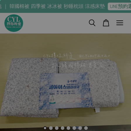
韓國棉被 四季被 冰冰被 秒睡枕頭 涼感床墊
LINE預約選購
-