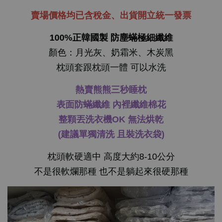
天絲 淺夢花園
NT$ 450
賣場價格均已含稅金、
出貨開立統一發票
-
+
-
+
NT$ 390
NT$ 390
100%正韓國製
防塵
蟎極細纖維
NT$ 450
NT$ 450
顏色：月光灰、奶霜米、木炭黑
枕頭套跟枕頭一體 可以水洗
加入購物車
熱賣熊熊三秒睡枕
表面防蟎纖維
內裡纖維棉花
整顆丟洗衣機OK 無法烘乾
(建議單獨清洗 且裝洗衣袋)
枕頭軟硬適中 高度大約8-10公分
不是很軟爛那種 也不是躺起來很硬那種