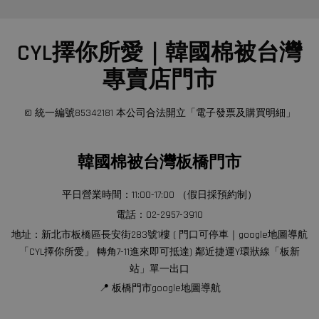
CYL擇你所愛｜韓國棉被台灣
專賣店門市
© 統一編號85342181 本公司合法開立「電子發票及購買明細」
韓國棉被台灣板橋門市
平日營業時間：11:00-17:00 （假日採預約制）
電話：02-2957-3910
地址：新北市板橋區長安街283號1樓 ( 門口可停車｜google地圖導航
「CYL擇你所愛」 轉角7-11進來即可抵達) 鄰近捷運Y環狀線「板新
站」單一出口
📍 板橋門市google地圖導航