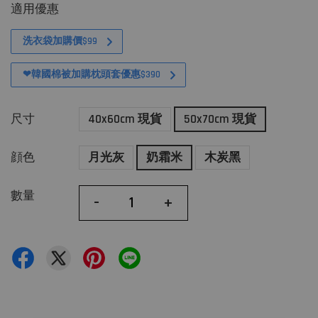
適用優惠
洗衣袋加購價$99
❤韓國棉被加購枕頭套優惠$390
尺寸
40x60cm 現貨
50x70cm 現貨
顔色
月光灰
奶霜米
木炭黑
數量
-
+