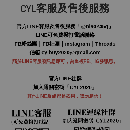
CYL客服及售後服務
官方LINE客服及售後服務「
@nla0245q
」
LINE可免費撥打電話聯絡
FB粉絲團
｜
FB社團
｜
instagram
｜
Threads
信箱
cylbuy2020@gmail.com
請於LINE客服發訊息即可，勿重複FB、IG發訊息。
官方LINE社群
加入通關密碼「CYL2020」
其他LINE群組都是盜用，
請勿
相信！