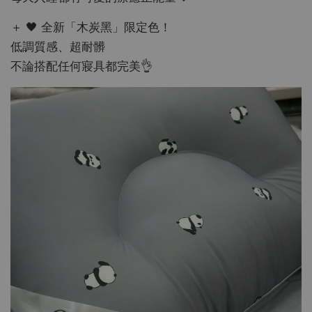
＋ 🖤 全新「木炭黑」限定色！
低調質感、超耐髒
不論搭配任何寢具都完美👌