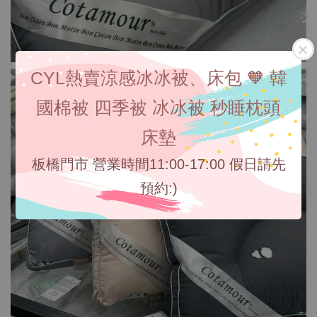
CYL熱賣涼感冰冰被、床包 🧡 韓
國棉被 四季被 冰冰被 秒睡枕頭
床墊
板橋門市 營業時間11:00-17:00 假日請先
預約:)