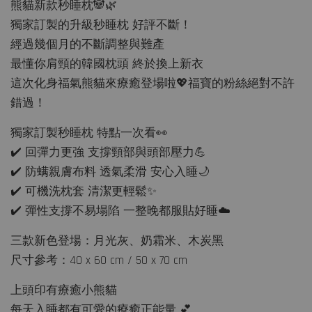
熊貓新款秒睡枕🐼🌿
獨家訂製的升級秒睡枕 好評不斷！
經過幾個月的不斷調整與難產
最懂你肩頸的韓國枕頭 終於換上新衣
這次化身福氣熊貓來療癒登場啦💖福寶的粉絲絕對不許
錯過！
獨家訂製秒睡枕 特點一次看👀
✔️ 回彈力更強 支撐頸部與頭部壓力💪
✔️ 防螨親膚布料 透氣柔滑 安心入睡🌙
✔️ 可機洗枕套 清潔更輕鬆✨
✔️ 彈性支撐不易塌陷 一整晚都服貼好睡☁️
三款新色登場：月光灰、奶霜米、木炭黑
尺寸參考：40 x 60 cm / 50 x 70 cm
上頭印有療癒小熊貓
每天入睡都有可愛的療癒正能量 💕