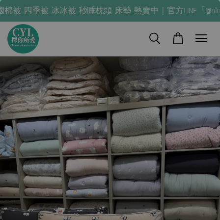
被 冰冰被 秒睡枕頭 床墊 熱賣中｜官方LINE「@nla0245q」