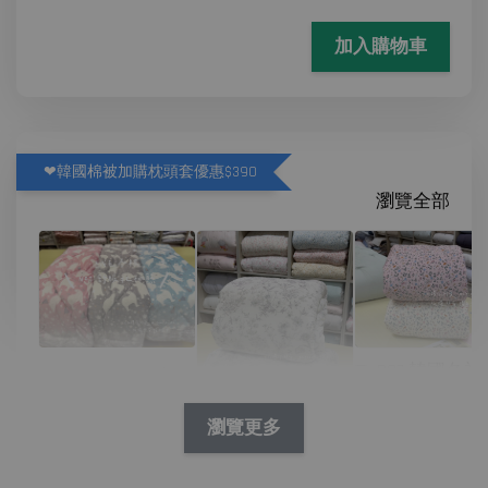
加入購物車
❤韓國棉被加購枕頭套優惠$390
瀏覽全部
D07 韓國冬被
N09 韓國冬被/絨
林花兔兔繽紛
毛 舒服絨毛北極
熊
瀏覽更多
P01 韓國四季被/
-
NT$ 390