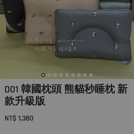
D01 韓國枕頭 熊貓秒睡枕 新
款升級版
NT$ 1,380